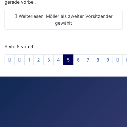
gerade vorbei.
Weiterlesen: Möller als zweiter Vorsitzender
gewählt
Seite 5 von 9
1
2
3
4
5
6
7
8
9